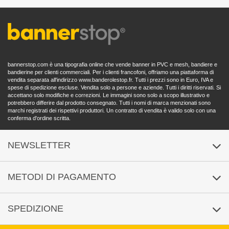
Note legali
Elaborazione dell'ordine
CGC
Domande frequenti
Protezione dei dati
bannerstop.com è una tipografia online che vende banner in PVC e mesh, bandiere e
Politica di cancellazione
bandierine per clienti commerciali. Per i clienti francofoni, offriamo una piattaforma di
vendita separata all'indirizzo
www.banderolestop.fr
. Tutti i prezzi sono in Euro, IVA e
Dichiarazione di accessibilità
spese di spedizione escluse. Vendita solo a persone e aziende. Tutti i diritti riservati. Si
accettano solo modifiche e correzioni. Le immagini sono solo a scopo illustrativo e
potrebbero differire dal prodotto consegnato. Tutti i nomi di marca menzionati sono
marchi registrati dei rispettivi produttori. Un contratto di vendita è valido solo con una
conferma d'ordine scritta.
NEWSLETTER
Iscrizione
/
Abbonamento
METODI DI PAGAMENTO
SPEDIZIONE