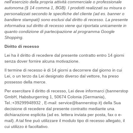
nell'esercizio della propria attività commerciale o professionale
autonoma (§ 14 comma 1, BGB). I prodotti realizzati su misura o
personalizzati secondo le specifiche del cliente (ad es. banner o
bandiere stampati) sono esclusi dal diritto di recesso. La presente
informativa sul diritto di recesso viene qui riportata unicamente in
quanto condizione di partecipazione al programma Google
Shopping.
Diritto di recesso
Lei ha il diritto di recedere dal presente contratto entro 14 giorni
senza dover fornire alcuna motivazione.
Il termine di recesso è di 14 giorni a decorrere dal giorno in cui
Lei, o un terzo da Lei designato diverso dal vettore, ha preso
possesso della merce.
Per esercitare il diritto di recesso, Lei deve informarci (bannerstop
GmbH, Habsburgerring 1, 50674 Colonia (Germania),
Tel.:+39299948932 , E-mail:
service@bannerstop.it
) della Sua
decisione di recedere dal presente contratto mediante una
dichiarazione esplicita (ad es. lettera inviata per posta, fax o e-
mail). A tal fine può utilizzare il
modulo tipo di recesso
allegato, il
cui utilizzo è facoltativo.