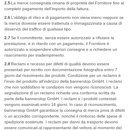
2.5
La merce consegnata rimane di proprietà del Fornitore fino al
completo pagamento dell’importo della fattura.
2.6
L’obbligo di ritiro e di pagamento non viene meno neppure se
la merce dovesse essere trattenuta o immagazzinata a causa di
disservizi del traffico di qualsiasi tipo.
2.7
Se il committente, senza essere autorizzato a rifiutare la
prestazione, è in ritardo con un pagamento, il Fornitore è
autorizzato a sospendere ulteriori consegne e a richiedere un
risarcimento per inadempimento.
2.8
Reclami e recesso per difetti di qualità devono essere
presentati per iscritto con documentazione fotografica entro 7
giorni dal ricevimento dei prodotti. Condizione per un reclamo è
l’invio del prodotto all’indirizzo della bannerstop GmbH. I reclami
che non soddisfano le condizioni non vengono riconosciuti. La
segnalazione di un reclamo richiede una conferma scritta da
parte della bannerstop GmbH. I reclami e i prodotti contestati
vengono esaminati entro 14 giorni. In caso di riconoscimento,
bannerstop GmbH garantisce la consegna di merce priva di difetti
o un accredito corrispondente, nonché il rimborso delle spese di
spedizione sostenute. I reclami per danni da trasporto devono
essere comunicati al rappresentante del vettore al momento del