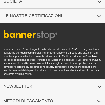
SOCIETÀ
Reclamo
Costi di spedizione / Tempi di consegna
Campioni di prodotto
Chi siamo?
LE NOSTRE CERTIFICAZIONI
Pagamento sicuro
Note legali
Elaborazione dell'ordine
CGC
Domande frequenti
Protezione dei dati
bannerstop.com è una tipografia online che vende banner in PVC e mesh, bandiere e
Politica di cancellazione
bandierine per clienti commerciali. Per i clienti francofoni, offriamo una piattaforma di
vendita separata all'indirizzo
www.banderolestop.fr
. Tutti i prezzi sono in Euro, IVA e
Dichiarazione di accessibilità
spese di spedizione escluse. Vendita solo a persone e aziende. Tutti i diritti riservati. Si
accettano solo modifiche e correzioni. Le immagini sono solo a scopo illustrativo e
potrebbero differire dal prodotto consegnato. Tutti i nomi di marca menzionati sono
marchi registrati dei rispettivi produttori. Un contratto di vendita è valido solo con una
conferma d'ordine scritta.
NEWSLETTER
Iscrizione
/
Abbonamento
METODI DI PAGAMENTO