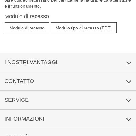
oltre quanto necessario per verificarne la natura, le caratteristiche
e il funzionamento.
Modulo di recesso
Modulo di recesso
Modulo tipo di recesso (PDF)
I NOSTRI VANTAGGI
Condizioni del contratto quadro
CONTATTO
Fattura con termini di pagamento a 30 giorni per rivenditori
Telefono +39 02 9994 8932
SERVICE
Spedizione neutra
Livechat
(
offline
)
Rispetto per l'ambiente
INFORMAZIONI
Servizio di callback
Controllo dei file
Richiesta via e-mail
Informazioni sui file di stampa