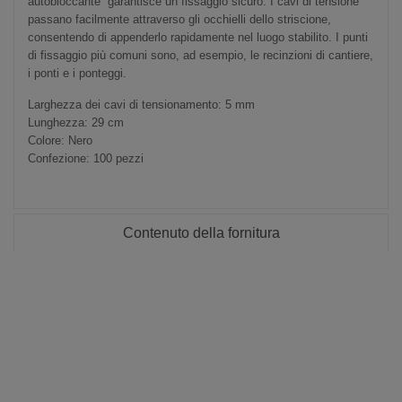
autobloccante garantisce un fissaggio sicuro. I cavi di tensione
passano facilmente attraverso gli occhielli dello striscione,
consentendo di appenderlo rapidamente nel luogo stabilito. I punti
di fissaggio più comuni sono, ad esempio, le recinzioni di cantiere,
i ponti e i ponteggi.
Larghezza dei cavi di tensionamento: 5 mm
Lunghezza: 29 cm
Colore: Nero
Confezione: 100 pezzi
Contenuto della fornitura