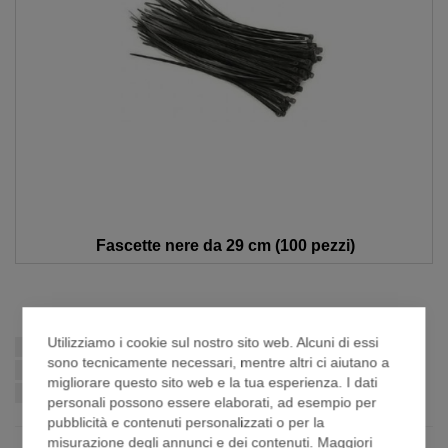
Fascette nere da 29 cm (100 pezzi)
Vai
all'inizio
Utilizziamo i cookie sul nostro sito web. Alcuni di essi
Consegna più veloce:
della
sono tecnicamente necessari, mentre altri ci aiutano a
galleria
migliorare questo sito web e la tua esperienza. I dati
se ordini entro
di
personali possono essere elaborati, ad esempio per
immagini
pubblicità e contenuti personalizzati o per la
misurazione degli annunci e dei contenuti. Maggiori