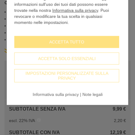
Cavi di tensione per il fissaggio di striscioni
informazioni sull'uso dei tuoi dati possono essere
trovate nella nostra
Informativa sulla privacy
. Puoi
Larghezza: 5 mm
revocare o modificare la tua scelta in qualsiasi
Lunghezza: 29 cm
momento nelle impostazioni.
Colore: nero
Materiale: poliammide 6.6
Confezione: 100 pezzi
ACCETTA TUTTO
più informazioni prodotto
ACCETTA SOLO ESSENZIALI
PREZZO BASE
9,99 €
IMPOSTAZIONI PERSONALIZZATE SULLA
PRIVACY
PREZZO PER PEZZO
9,99 €
Quantità
-
+
Informativa sulla privacy
|
Note legali
SUBTOTALE SENZA IVA
9,99 €
escl. 22% IVA
2,20 €
SUBTOTALE CON IVA
12,19 €