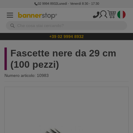
02 9994 8932
Lunedì - Venerdì 8:30 - 17:30
+39 02 9994 8932
Fascette nere da 29 cm
(100 pezzi)
Numero articolo:
10983
Vai
alla
fine
della
galleria
di
immagini