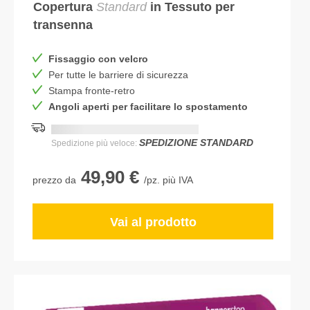
Copertura
Standard
in Tessuto per
transenna
Fissaggio con velcro
Per tutte le barriere di sicurezza
Stampa fronte-retro
Angoli aperti per facilitare lo spostamento
Consegna più rapida:
DD.MM.YYYY
SPEDIZIONE STANDARD
Spedizione più veloce:
49,90 €
prezzo da
/pz. più IVA
Vai al prodotto