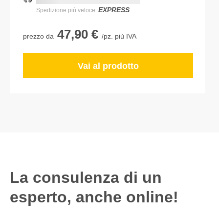
Consegna più rapida:
DD.MM.YYYY
EXPRESS
Spedizione più veloce:
47,90 €
prezzo da
/pz. più IVA
Vai al prodotto
La consulenza di un
esperto, anche online!