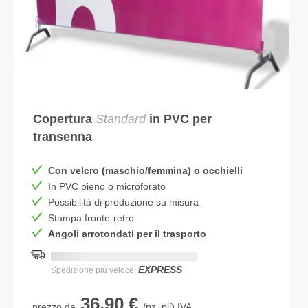
Copertura
Standard
in PVC per
transenna
Con velcro (maschio/femmina) o occhielli
In PVC pieno o microforato
Possibilità di produzione su misura
Stampa fronte-retro
Angoli arrotondati per il trasporto
Consegna più rapida:
DD.MM.YYYY
EXPRESS
Spedizione più veloce:
36,90 €
prezzo da
/pz. più IVA