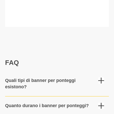
FAQ
Quali tipi di banner per ponteggi
esistono?
Banner per testata per le superfici laterali, banner frontali per le
grandi superficie anteriori e street banner per la visibilità
laterale. Realizziamo anche formati speciali su misura.
Quanto durano i banner per ponteggi?
A seconda del materiale, la durata è di circa 3-5 anni, anche in