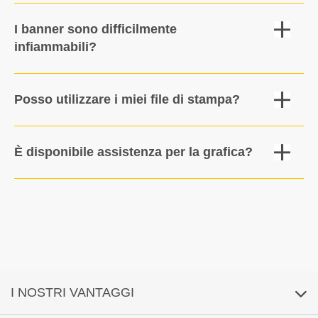
presenza di vento, pioggia e raggi UV.
I banner sono difficilmente
infiammabili?
Sì, tutti i materiali riportano la certificazione antincendio B1.
Posso utilizzare i miei file di stampa?
Sì, ti basta caricarli durante il processo di ordine. Li verifichiamo
gratuitamente pirma della stampa.
È disponibile assistenza per la grafica?
Sì, il nostro team sarà lieto di supportarti con un piccolo
sovrapprezzo. I tuoi file di stampa vengono sempre verificati
gratuitamente dai nostri grafici qualificati per garantirne la
corretta stampabilità. Se desideri una verifica preventiva,
offriamo anche un controllo preliminare gratuito dei tuoi file.
I NOSTRI VANTAGGI