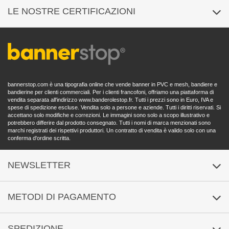
Campioni di prodotto
Chi siamo?
LE NOSTRE CERTIFICAZIONI
Pagamento sicuro
Note legali
Elaborazione dell'ordine
CGC
Domande frequenti
Protezione dei dati
bannerstop.com è una tipografia online che vende banner in PVC e mesh, bandiere e
Politica di cancellazione
bandierine per clienti commerciali. Per i clienti francofoni, offriamo una piattaforma di
vendita separata all'indirizzo
www.banderolestop.fr
. Tutti i prezzi sono in Euro, IVA e
Dichiarazione di accessibilità
spese di spedizione escluse. Vendita solo a persone e aziende. Tutti i diritti riservati. Si
accettano solo modifiche e correzioni. Le immagini sono solo a scopo illustrativo e
potrebbero differire dal prodotto consegnato. Tutti i nomi di marca menzionati sono
marchi registrati dei rispettivi produttori. Un contratto di vendita è valido solo con una
conferma d'ordine scritta.
NEWSLETTER
Iscrizione
/
Abbonamento
METODI DI PAGAMENTO
SPEDIZIONE