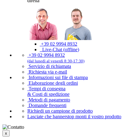
diretta
+39 02 9994 8932
Live-Chat
(
offline
)
+39 02 9994 8932
(dal lunedì al venerdì 8:30-17:30)
Servizio di richiamata
Richiesta via e-mail
Informazioni sui file di stampa
Elaborazione degli ordini
Tempi di consegna
& Costi di spedizione
Metodi di pagamento
Domande frequenti
Richiedi un campione di prodotto
Lasciate che bannerstop monti il vostro prodotto
x