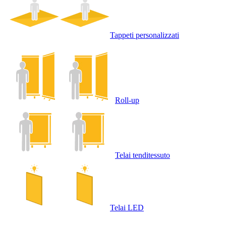
Tappeti personalizzati
Roll-up
Telai tenditessuto
Telai LED