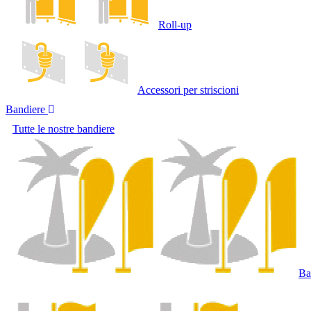
Roll-up
Accessori per striscioni
Bandiere
Tutte le nostre bandiere
Ba