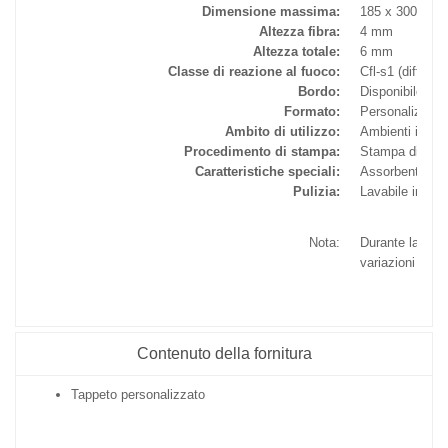
Dimensione massima:
185 x 300 cm
Altezza fibra:
4 mm
Altezza totale:
6 mm
Classe di reazione al fuoco:
Cfl-s1 (diffici
Bordo:
Disponibile co
Formato:
Personalizzato
Ambito di utilizzo:
Ambienti intern
Procedimento di stampa:
Stampa digitale
Caratteristiche speciali:
Assorbente per 
Pulizia:
Lavabile in lava
Nota:
Durante la lavo
variazioni rient
Contenuto della fornitura
Tappeto personalizzato