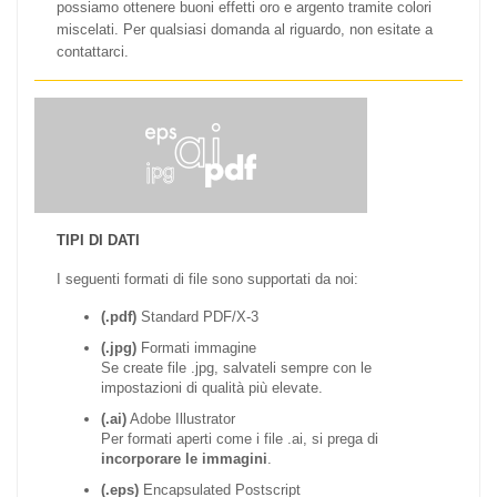
possiamo ottenere buoni effetti oro e argento tramite colori
miscelati. Per qualsiasi domanda al riguardo, non esitate a
contattarci.
TIPI DI DATI
I seguenti formati di file sono supportati da noi:
(.pdf)
Standard PDF/X-3
(.jpg)
Formati immagine
Se create file .jpg, salvateli sempre con le
impostazioni di qualità più elevate.
(.ai)
Adobe Illustrator
Per formati aperti come i file .ai, si prega di
incorporare le immagini
.
(.eps)
Encapsulated Postscript