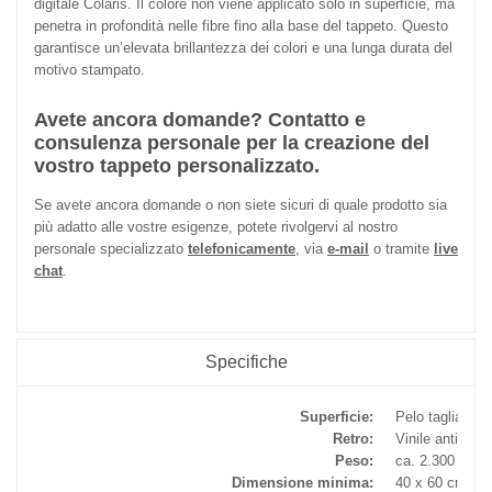
digitale Colaris. Il colore non viene applicato solo in superficie, ma
penetra in profondità nelle fibre fino alla base del tappeto. Questo
garantisce un’elevata brillantezza dei colori e una lunga durata del
motivo stampato.
Avete ancora domande? Contatto e
consulenza personale per la creazione del
vostro tappeto personalizzato.
Se avete ancora domande o non siete sicuri di quale prodotto sia
più adatto alle vostre esigenze, potete rivolgervi al nostro
personale specializzato
telefonicamente
, via
e-mail
o tramite
live
chat
.
Specifiche
Superficie:
Pelo tagliato i
Retro:
Vinile antiscivo
Peso:
ca. 2.300 g/m²
Dimensione minima:
40 x 60 cm