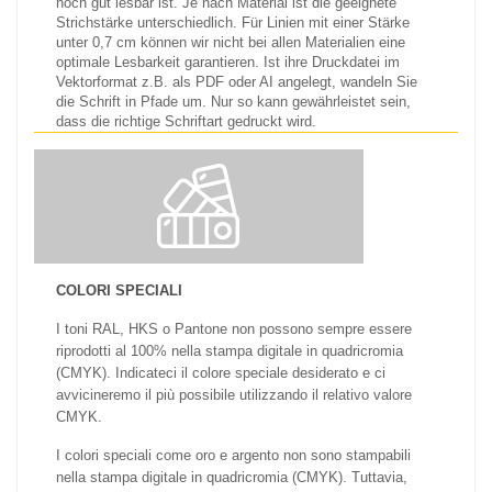
noch gut lesbar ist. Je nach Material ist die geeignete
Strichstärke unterschiedlich. Für Linien mit einer Stärke
unter 0,7 cm können wir nicht bei allen Materialien eine
optimale Lesbarkeit garantieren. Ist ihre Druckdatei im
Vektorformat z.B. als PDF oder AI angelegt, wandeln Sie
die Schrift in Pfade um. Nur so kann gewährleistet sein,
dass die richtige Schriftart gedruckt wird.
COLORI SPECIALI
I toni RAL, HKS o Pantone non possono sempre essere
riprodotti al 100% nella stampa digitale in quadricromia
(CMYK). Indicateci il colore speciale desiderato e ci
avvicineremo il più possibile utilizzando il relativo valore
CMYK.
I colori speciali come oro e argento non sono stampabili
nella stampa digitale in quadricromia (CMYK). Tuttavia,