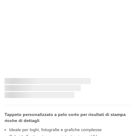
Vai
all'inizio
Consegna più veloce:
della
galleria
di
immagini
Tappeto personalizzato a pelo corto per risultati di stampa
ricche di dettagli
Ideale per loghi, fotografie e grafiche complesse