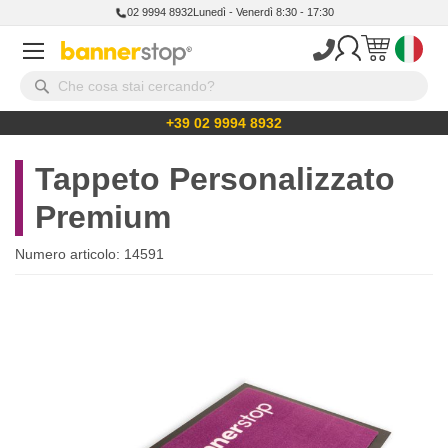
02 9994 8932
Lunedì - Venerdì 8:30 - 17:30
+39 02 9994 8932
Tappeto Personalizzato
Premium
Numero articolo:
14591
Vai
alla
fine
della
galleria
di
immagini